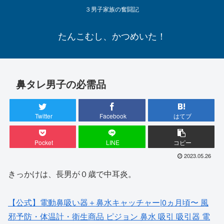
３男子家族の奮闘記
たんこむし、かつめいた！
鼻タレ男子の必需品
Twitter
Facebook
はてブ
Pocket
LINE
コピー
2023.05.26
きっかけは、長男が０歳で中耳炎。
【公式】電動鼻吸い器＋鼻水キャッチャー|0ヵ月頃〜 風
邪予防・体温計・衛生商品 ピジョン 鼻水 吸引 吸引器 電