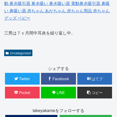
動 鼻水吸引器 鼻水吸い 鼻水吸い器 電動鼻水吸引器 鼻吸
い 鼻吸い器 赤ちゃん あかちゃん 赤ちゃん用品 赤ちゃん
グッズ ベビー
三男は７ヶ月間中耳炎を繰り返し中。
Uncategorized
シェアする
Twitter
Facebook
はてブ
Pocket
LINE
コピー
takeyakameをフォローする